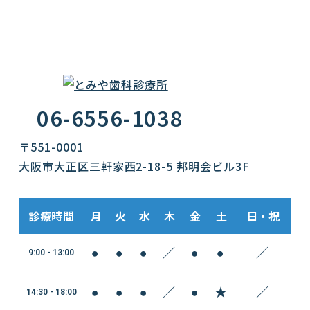
06-6556-1038
〒551-0001
大阪市大正区三軒家西2-18-5 邦明会ビル3F
診療時間
月
火
水
木
金
土
日・祝
●
●
●
／
●
●
／
9:00 - 13:00
●
●
●
／
●
★
／
14:30 - 18:00