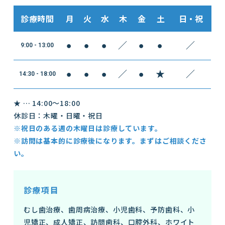
診療時間
月
火
水
木
金
土
日・祝
●
●
●
／
●
●
／
9:00 - 13:00
●
●
●
／
●
★
／
14:30 - 18:00
★ … 14:00～18:00
休診日：木曜・日曜・祝日
※祝日のある週の木曜日は診療しています。
※訪問は基本的に診療後になります。まずはご相談くださ
い。
診療項目
むし歯治療、歯周病治療、小児歯科、予防歯科、小
児矯正、成人矯正、訪問歯科、口腔外科、ホワイト