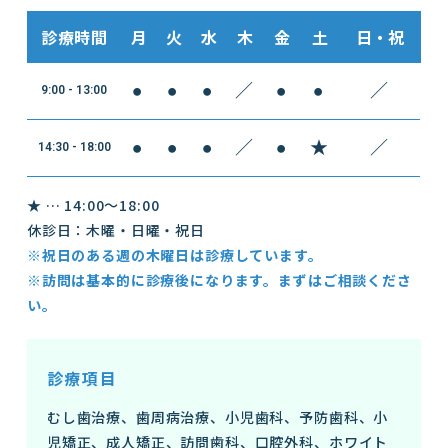
診療時間
月
火
水
木
金
土
日・祝
●
●
●
／
●
●
／
9:00 - 13:00
●
●
●
／
●
★
／
14:30 - 18:00
★ … 14:00～18:00
休診日：木曜・日曜・祝日
※祝日のある週の木曜日は診療しています。
※訪問は基本的に診療後になります。まずはご相談くださ
い。
診療項目
むし歯治療、歯周病治療、小児歯科、予防歯科、小
児矯正、成人矯正、訪問歯科、口腔外科、ホワイト